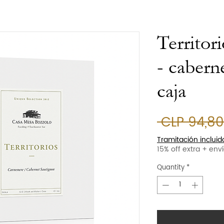
Territor
- cabern
caja
 CLP 94,80
Tramitación incluid
15% off extra + enví
Quantity
*