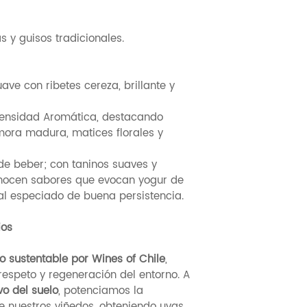
 y guisos tradicionales.
uave con ribetes cereza, brillante y
ntensidad Aromática, destacando
 mora madura, matices florales y
 de beber; con taninos suaves y
onocen sabores que evocan yogur de
nal especiado de buena persistencia.
ios
o sustentable por Wines of Chile
,
 respeto y regeneración del entorno. A
o del suelo
, potenciamos la
de nuestros viñedos, obteniendo uvas