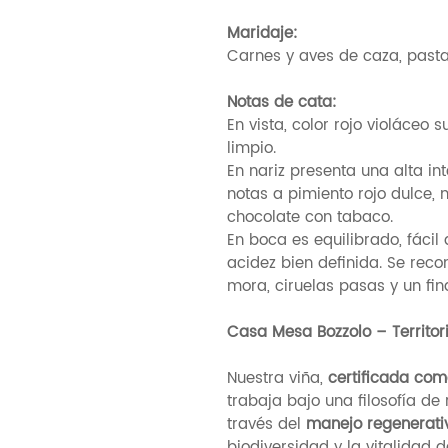
Maridaje:
Carnes y aves de caza, pastas
Notas de cata:
En vista, color rojo violáceo s
limpio.
En nariz presenta una alta i
notas a pimiento rojo dulce,
chocolate con tabaco.
En boca es equilibrado, fácil
acidez bien definida. Se rec
mora, ciruelas pasas y un fi
Casa Mesa Bozzolo – Territor
Nuestra viña,
certificada com
trabaja bajo una filosofía de
través del
manejo regenerativ
biodiversidad y la vitalidad 