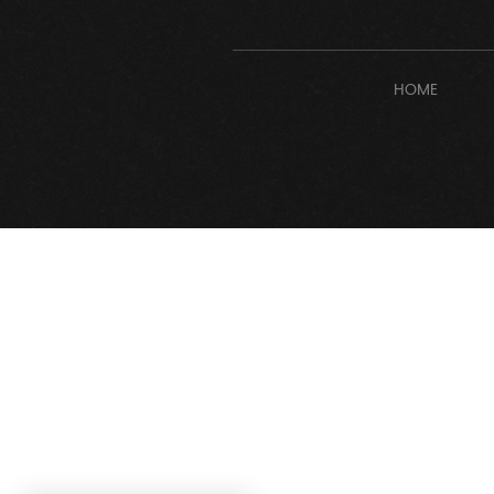
HOME
Suscríbete gr
Email
*
Recibir ha