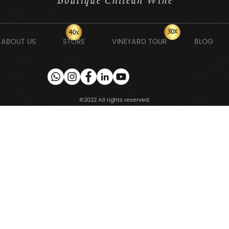
ABOUT US
STORE
VINEYARD TOUR
BLOG
©2022 All rights reserved.
atis a Club Mesa Bozzolo obtén ofertas en vino y enotur
Su
sta 80% de dcto en vino y enoturismo Club Mesa 