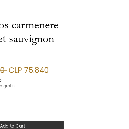
ios carmenere
et sauvignon
Regular Price
Sale Price
0 
CLP 75,840
o
o gratis
Add to Cart