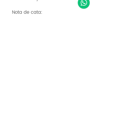
Nota de cata:
Vino de color amarillo pálido.
Nariz intensamente frutal. En
boca, fresco con notas de
cítricos, damasco, piña y
ciruela, con equilibrada acidez
y redondo.